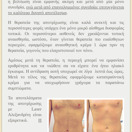
η βελτίωση είναι εμφανής ακόμη και μετά από μία μόνο
συνεδρία,
ενώ μετά από επανειλημμένες συνεδρίες επιτυγχάνεται
το καλύτερο δυνατό αποτέλεσμα
.
Η θεραπεία της αποτρίχωσης είναι καλά ανεκτή και τις
περισσότερες φορές υπάρχει ένα μόνο μικρό αίσθημα δυσφορίας
τοπικά. Οι περισσότεροι ασθενείς δεν χρειάζονται τοπική
αναισθησία, ωστόσο, όταν γίνεται θεραπεία πιο ευαίσθητων
περιοχών, εφαρμόζουμε αναισθητική κρέμα 1 ώρα πριν τη
θεραπεία, γεγονός που ελαχιστοποιεί τον πόνο.
Αμέσως μετά τη θεραπεία, η περιοχή μπορεί να εμφανίσει
ερυθρότητα και να νιώθετε σα να είχατε ένα ήπιο ηλιακό
έγκαυμα. Η αντίδραση αυτή υποχωρεί σε λίγα λεπτά έως ώρες.
Μετά το τέλος της θεραπείας εφαρμόζουμε καταπραϋντική
κρέμα για να υποχωρήσουν γρήγορα τα παραπάνω
συμπτώματα.
Τα αποτελέσματα
της αποτρίχωσης
με Laser
Αλεξανδρίτη είναι
εξαιρετικά.
Η