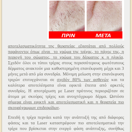
αποτελεσματικότητα της θεραπείας εξαρτάται από πολλούς
παράγοντες όπως είναι το χρώμα της τρίχας, το πάχος της, η
περιοχή του σώματος, το χρώμα του δέρματος κ η ηλικία
.
Σχεδόν όλοι οι τύποι τρίχας στους περισσότερους φωτότυπους
δέρματος ανακτούν μια καθυστερημένη επανέκφυση μέχρι και 3
μήνες μετά από μία συνεδρία. Μόνιμη μείωση στην επανέκφυση
τριχών επιτυγχάνεται σε
σχεδόν 80% των ασθενών
και τα
καλύτερα αποτελέσματα είναι εφικτά έπειτα από αρκετές
συνεδρίες. Η αποτρίχωση με Laser πρότινος περιοριζόταν σε
άτομα με σκούρες τρίχες και ανοιχτόχρωμο δέρμα. Ωστόσο
σήμερα είναι εφικτή και αποτελεσματική και η θεραπεία πιο
σκουρόχρωμων επιδερμίδων
.
Επειδή η τρίχα περνάει κατά την ανάπτυξή της από διάφορες
φάσεις και τα Laser καταστρέφουν πιο αποτελεσματικά την
τρίχα που βρίσκεται στην ενεργό φάση ανάπτυξης, συνήθως