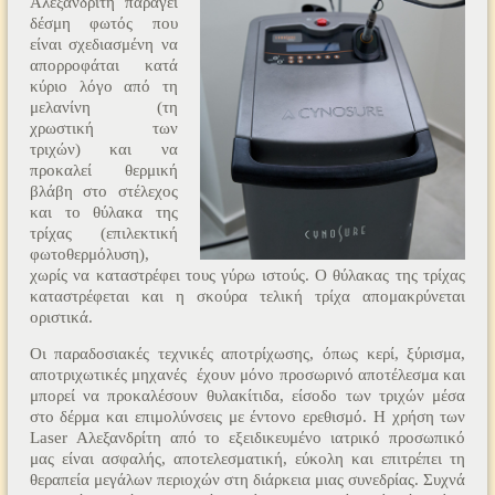
Αλεξανδρίτη παράγει
δέσμη φωτός που
είναι σχεδιασμένη να
απορροφάται κατά
κύριο λόγο από τη
μελανίνη (τη
χρωστική των
τριχών) και να
προκαλεί θερμική
βλάβη στο στέλεχος
και το θύλακα της
τρίχας (επιλεκτική
φωτοθερμόλυση),
χωρίς να καταστρέφει τους γύρω ιστούς. Ο θύλακας της τρίχας
καταστρέφεται και η σκούρα τελική τρίχα απομακρύνεται
οριστικά.
Οι παραδοσιακές τεχνικές αποτρίχωσης, όπως κερί, ξύρισμα,
αποτριχωτικές μηχανές έχουν μόνο προσωρινό αποτέλεσμα και
μπορεί να προκαλέσουν θυλακίτιδα, είσοδο των τριχών μέσα
στο δέρμα και επιμολύνσεις με έντονο ερεθισμό. Η χρήση των
Laser Αλεξανδρίτη από το εξειδικευμένο ιατρικό προσωπικό
μας είναι ασφαλής, αποτελεσματική, εύκολη και επιτρέπει τη
θεραπεία μεγάλων περιοχών στη διάρκεια μιας συνεδρίας. Συχνά