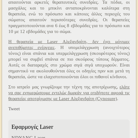
απαιτούνται αρκετές θεραπευτικές συνεδρίες. Τα πόδια, οι
μασχάλες και το μπικίνι ανταποκρίνονται καλύτερα στη
θεραπεία, ενώ το πρόσωπο και κάποιες άλλες περιοχές του
σώματος απαιτούν περισσότερες συνεδρίες. Οι θεραπείες
πραγματοποιούνται ανα 6 έως 8 εβδομάδες για το πρόσωπο και
10 με 12 εβδομάδες για το σώμα.
H θεραπεία με Laser Αλεξανδρίτη, δεν έχει μόνιμες
ανεπιθύμητες ενέργειες
. Η υπομελάγχρωση (ανοιχτότερος
τόνος) είναι σπάνια και υπερμελάγχρωση (σκουρότερος τόνος)
μπορεί να συμβεί σπάνια σε πιο σκούρους τύπους δέρματος.
Αυτές οι διαταραχές στο χρώμα σιγά σιγά υποχωρούν. Είναι
σημαντικό να ακολουθούνται όλες οι οδηγίες πριν και μετά τη
θεραπεία, ώστε να ελαχιστοποιούνται όλοι οι πιθανοί κίνδυνοι.
Στο ιατρείο μας γνωρίζουμε την τέχνη της αποτρίχωσης,
ελάτε
να σας ενημερώσουμε εντελώς δωρεάν για οτιδήποτε αφορά τις
θεραπείες αποτρίχωσης με Laser Αλεξανδρίτη (Cynosure)
.
Tweet
Εφαρμογές
Laser
NDYANG Laser